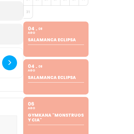
31
04
08
AGO
SALAMANCA ECLIPSA
04
08
AGO
SALAMANCA ECLIPSA
06
AGO
GYMKANA "MONSTRUOS
Y CIA"