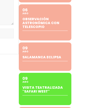
06
AGO
OBSERVACIÓN
ASTRONÓMICA CON
TELESCOPIO
09
AGO
SALAMANCA ECLIPSA
09
AGO
VISITA TEATRALIZADA
"SAFARI WEST"