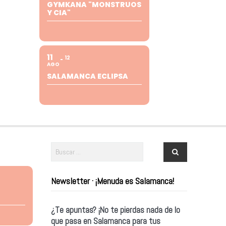
GYMKANA "MONSTRUOS
Y CIA"
11
12
AGO
SALAMANCA ECLIPSA
Newsletter · ¡Menuda es Salamanca!
¿Te apuntas? ¡No te pierdas nada de lo
que pasa en Salamanca para tus