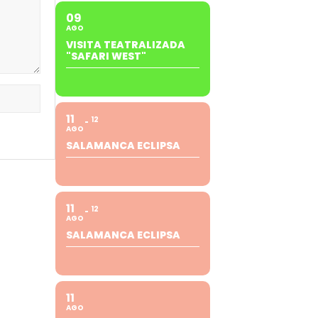
09
AGO
VISITA TEATRALIZADA
"SAFARI WEST"
11
12
AGO
SALAMANCA ECLIPSA
11
12
AGO
SALAMANCA ECLIPSA
11
AGO