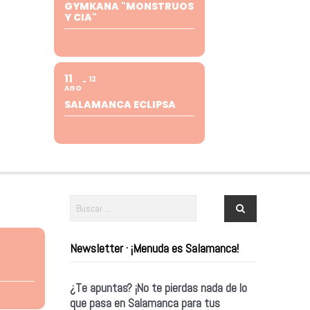
GYMKANA "MONSTRUOS
Y CIA"
11
12
AGO
SALAMANCA ECLIPSA
Newsletter · ¡Menuda es Salamanca!
¿Te apuntas? ¡No te pierdas nada de lo
que pasa en Salamanca para tus