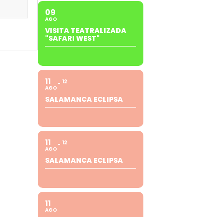
09
AGO
VISITA TEATRALIZADA
"SAFARI WEST"
11
12
AGO
SALAMANCA ECLIPSA
11
12
AGO
SALAMANCA ECLIPSA
11
AGO