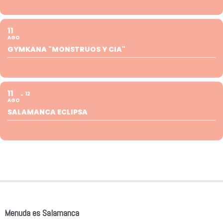
11
AGO
GYMKANA "MONSTRUOS Y CIA"
11
12
AGO
SALAMANCA ECLIPSA
Menuda es Salamanca