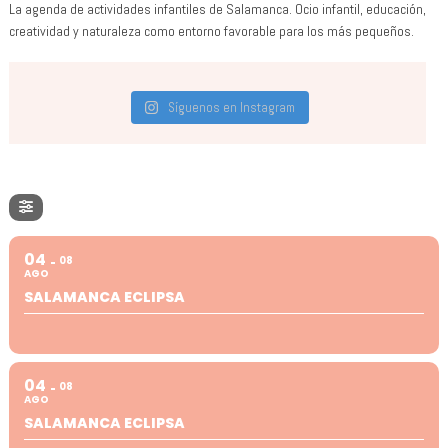
La agenda de actividades infantiles de Salamanca. Ocio infantil, educación,
creatividad y naturaleza como entorno favorable para los más pequeños.
Síguenos en Instagram
04
08
AGO
SALAMANCA ECLIPSA
04
08
AGO
SALAMANCA ECLIPSA