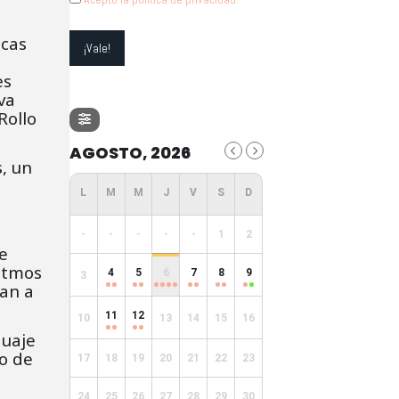
icas
es
va
Rollo
AGOSTO, 2026
s, un
s
-
-
-
-
-
1
2
e
ritmos
4
5
6
7
8
9
3
ran a
11
12
10
13
14
15
16
guaje
do de
17
18
19
20
21
22
23
24
25
26
27
28
29
30