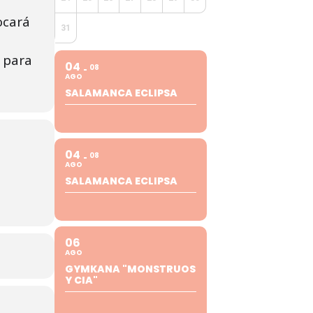
ocará
31
a para
04
08
AGO
SALAMANCA ECLIPSA
04
08
AGO
SALAMANCA ECLIPSA
06
AGO
GYMKANA "MONSTRUOS
Y CIA"