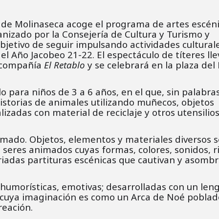
 de Molinaseca acoge el programa de artes escén
anizado por la Consejería de Cultura y Turismo y
 objetivo de seguir impulsando actividades cultural
el Año Jacobeo 21-22. El espectáculo de títeres lle
a compañía
El Retablo
y se celebrará en la plaza del 
 para niños de 3 a 6 años, en el que, sin palabra
historias de animales utilizando muñecos, objetos
zadas con material de reciclaje y otros utensilio
do. Objetos, elementos y materiales diversos s
seres animados cuyas formas, colores, sonidos, 
iadas partituras escénicas que cautivan y asomb
 humorísticas, emotivas; desarrolladas con un len
o, cuya imaginación es como un Arca de Noé pobla
reación.