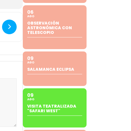
06
AGO
OBSERVACIÓN
ASTRONÓMICA CON
TELESCOPIO
09
AGO
SALAMANCA ECLIPSA
09
AGO
VISITA TEATRALIZADA
"SAFARI WEST"