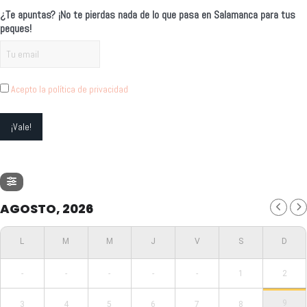
¿Te apuntas? ¡No te pierdas nada de lo que pasa en Salamanca para tus
peques!
Acepto la política de privacidad
AGOSTO, 2026
-
-
-
-
-
1
2
9
3
4
5
6
7
8