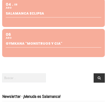
04
08
AGO
SALAMANCA ECLIPSA
06
AGO
GYMKANA "MONSTRUOS Y CIA"
Newsletter · ¡Menuda es Salamanca!