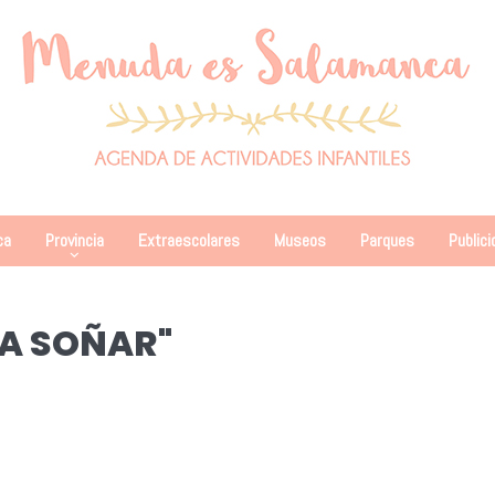
ca
Provincia
Extraescolares
Museos
Parques
Publici
A SOÑAR"