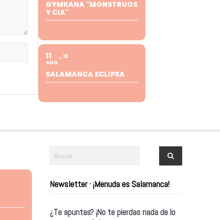
GYMKANA "MONSTRUOS
Y CIA"
11
12
AGO
SALAMANCA ECLIPSA
Newsletter · ¡Menuda es Salamanca!
¿Te apuntas? ¡No te pierdas nada de lo