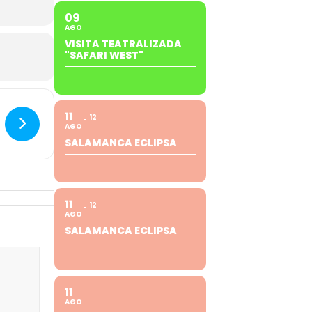
09
AGO
VISITA TEATRALIZADA
"SAFARI WEST"
11
12
AGO
SALAMANCA ECLIPSA
11
12
AGO
SALAMANCA ECLIPSA
11
AGO