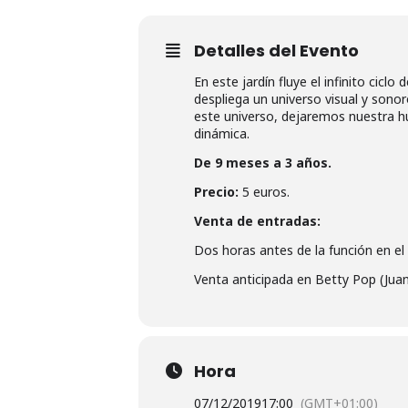
Detalles del Evento
En este jardín fluye el infinito cicl
despliega un universo visual y son
este universo, dejaremos nuestra hu
dinámica.
De 9 meses a 3 años.
Precio:
5 euros.
Venta de entradas:
Dos horas antes de la función en el 
Venta anticipada en Betty Pop (Jua
Hora
07/12/2019
17:00
(GMT+01:00)