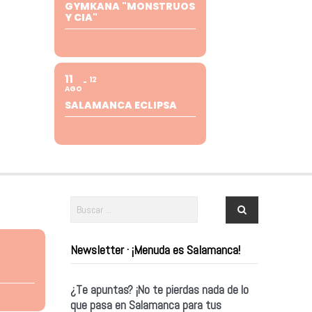
GYMKANA "MONSTRUOS
Y CIA"
11
12
AGO
SALAMANCA ECLIPSA
Newsletter · ¡Menuda es Salamanca!
¿Te apuntas? ¡No te pierdas nada de lo
que pasa en Salamanca para tus