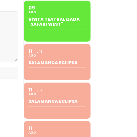
09
AGO
VISITA TEATRALIZADA
"SAFARI WEST"
11
12
AGO
SALAMANCA ECLIPSA
11
12
AGO
SALAMANCA ECLIPSA
11
AGO