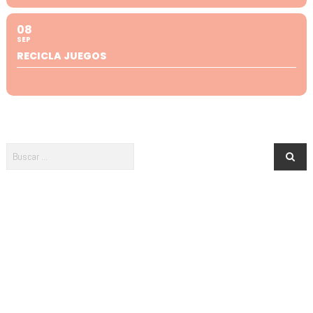
08
SEP
RECICLA JUEGOS
Newsletter · ¡Menuda es Salamanca!
¿Te apuntas? ¡No te pierdas nada de lo que pasa en Salamanca para
tus peques!