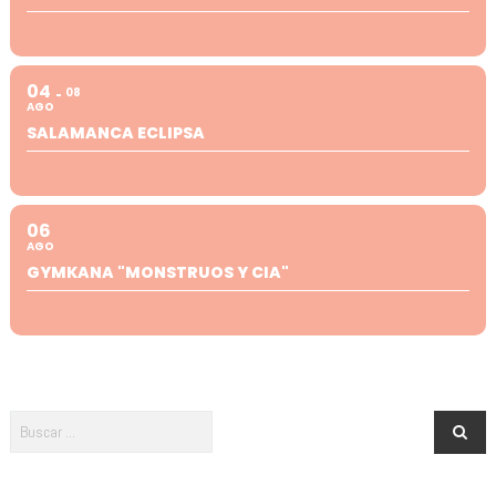
04
08
AGO
SALAMANCA ECLIPSA
06
AGO
GYMKANA "MONSTRUOS Y CIA"