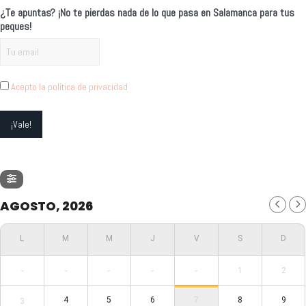
¿Te apuntas? ¡No te pierdas nada de lo que pasa en Salamanca para tus
peques!
Acepto la política de privacidad
AGOSTO, 2026
-
-
-
-
-
1
2
4
5
6
7
8
9
3