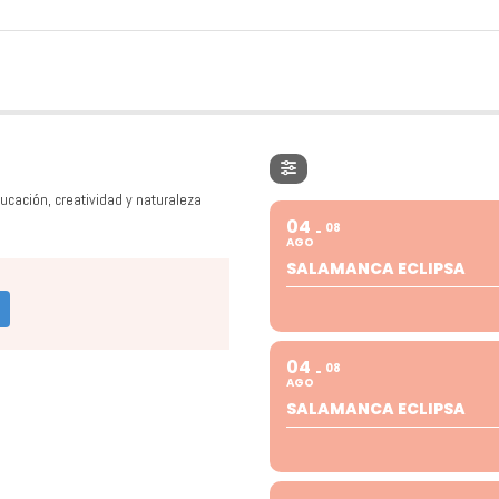
ucación, creatividad y naturaleza
04
08
AGO
SALAMANCA ECLIPSA
04
08
AGO
SALAMANCA ECLIPSA