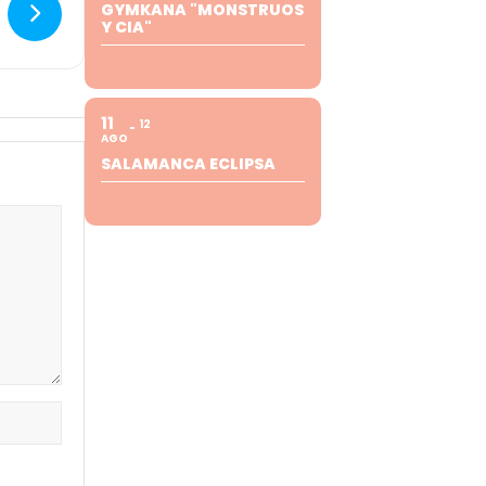
GYMKANA "MONSTRUOS
Y CIA"
11
12
AGO
SALAMANCA ECLIPSA