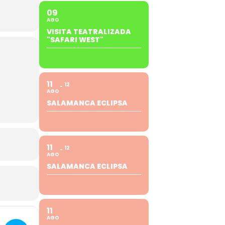
09
AGO
VISITA TEATRALIZADA
"SAFARI WEST"
11
12
AGO
SALAMANCA ECLIPSA
11
12
AGO
SALAMANCA ECLIPSA
11
AGO