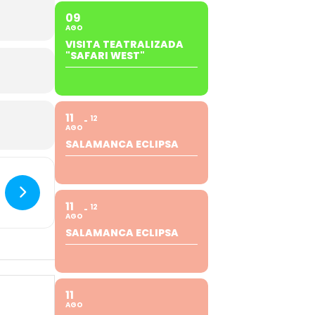
09
AGO
VISITA TEATRALIZADA
"SAFARI WEST"
11
12
AGO
SALAMANCA ECLIPSA
11
12
AGO
SALAMANCA ECLIPSA
11
AGO