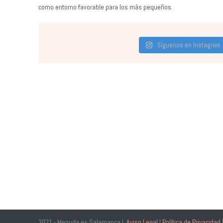
como entorno favorable para los más pequeños.
Síguenos en Instagram
2021 - Menuda es Salamanca |
Aviso Legal
|
Política de Privacidad