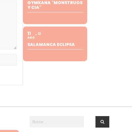
GYMKANA "MONSTRUOS
Y CIA"
11
12
AGO
SALAMANCA ECLIPSA