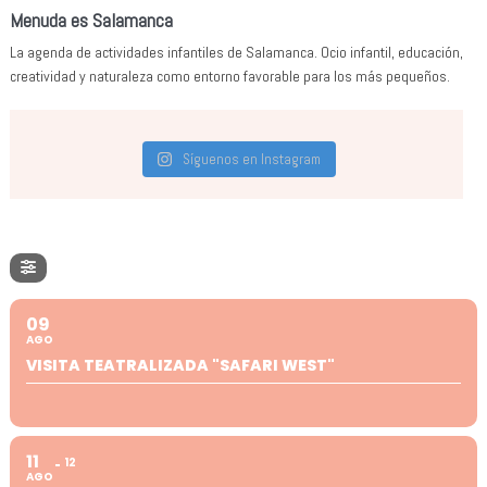
Menuda es Salamanca
La agenda de actividades infantiles de Salamanca. Ocio infantil, educación,
creatividad y naturaleza como entorno favorable para los más pequeños.
Síguenos en Instagram
09
AGO
VISITA TEATRALIZADA "SAFARI WEST"
11
12
AGO