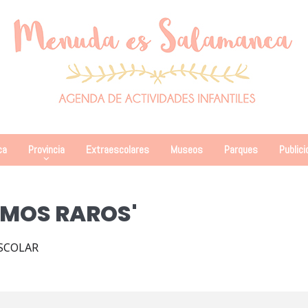
ca
Provincia
Extraescolares
Museos
Parques
Publici
OMOS RAROS'
SCOLAR