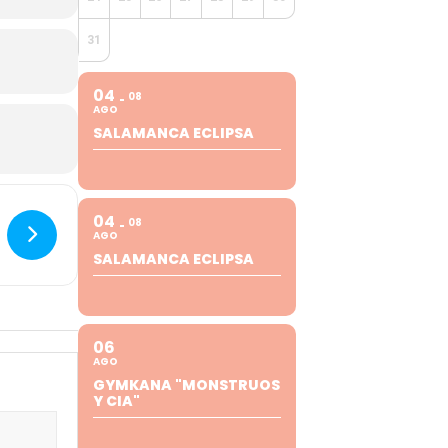
31
04
08
AGO
SALAMANCA ECLIPSA
04
08
AGO
SALAMANCA ECLIPSA
06
AGO
GYMKANA "MONSTRUOS
Y CIA"