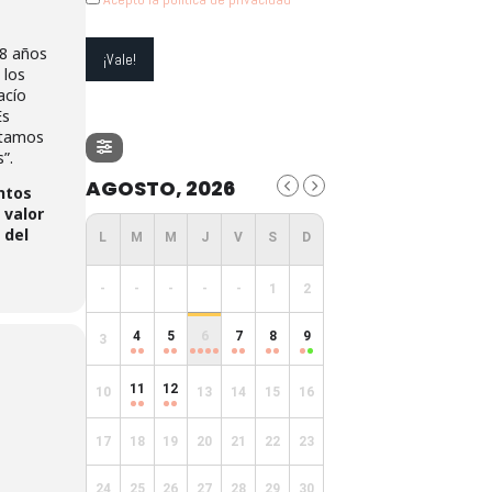
 8 años
 los
acío
Es
stamos
”.
AGOSTO, 2026
ntos
 valor
 del
-
-
-
-
-
1
2
4
5
6
7
8
9
3
11
12
10
13
14
15
16
17
18
19
20
21
22
23
24
25
26
27
28
29
30