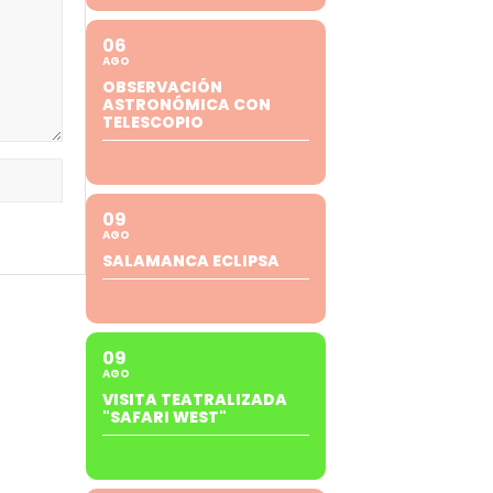
06
AGO
OBSERVACIÓN
ASTRONÓMICA CON
TELESCOPIO
09
AGO
SALAMANCA ECLIPSA
09
AGO
VISITA TEATRALIZADA
"SAFARI WEST"