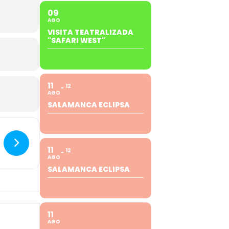
09
AGO
VISITA TEATRALIZADA
"SAFARI WEST"
11
12
AGO
SALAMANCA ECLIPSA
11
12
AGO
SALAMANCA ECLIPSA
11
AGO