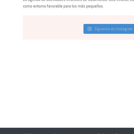
como entorno favorable para los más pequeños.
Síguenos en Instagram