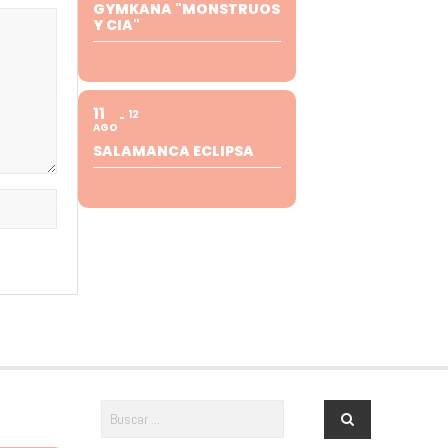
GYMKANA "MONSTRUOS
Y CIA"
11
12
AGO
SALAMANCA ECLIPSA