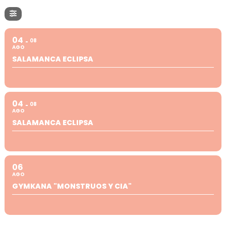
04
08
AGO
SALAMANCA ECLIPSA
04
08
AGO
SALAMANCA ECLIPSA
06
AGO
GYMKANA "MONSTRUOS Y CIA"