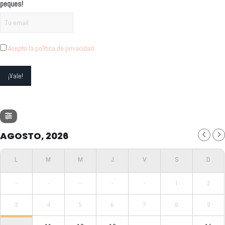
peques!
Acepto la política de privacidad
AGOSTO, 2026
-
-
-
-
-
1
2
3
4
5
6
7
8
9