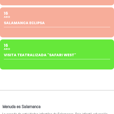
16
AGO
SALAMANCA ECLIPSA
16
AGO
VISITA TEATRALIZADA "SAFARI WEST"
Menuda es Salamanca
La agenda de actividades infantiles de Salamanca. Ocio infantil, educación,