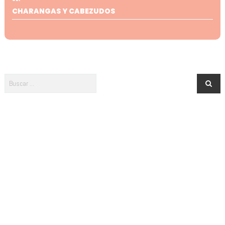
CHARANGAS Y CABEZUDOS
Newsletter · ¡Menuda es Salamanca!
¿Te apuntas? ¡No te pierdas nada de lo que pasa en Salamanca para
tus peques!
Acepto la política de privacidad