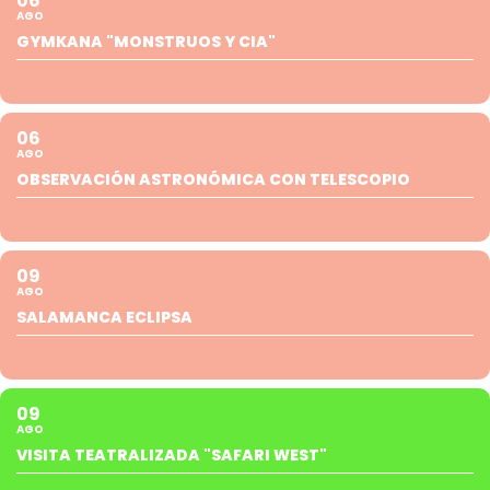
06
AGO
GYMKANA "MONSTRUOS Y CIA"
06
AGO
OBSERVACIÓN ASTRONÓMICA CON TELESCOPIO
09
AGO
SALAMANCA ECLIPSA
09
AGO
VISITA TEATRALIZADA "SAFARI WEST"