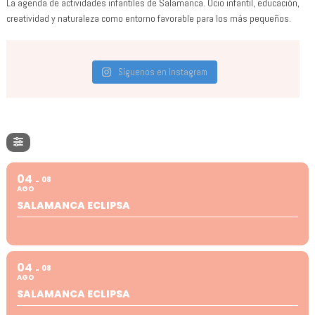
La agenda de actividades infantiles de Salamanca. Ocio infantil, educación,
creatividad y naturaleza como entorno favorable para los más pequeños.
Síguenos en Instagram
04
08
AGO
SALAMANCA ECLIPSA
04
08
AGO
SALAMANCA ECLIPSA