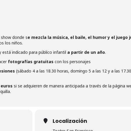
n show donde s
e mezcla la música, el baile, el humor y el juego 
s los niños.
 está indicado para público infantil
a partir de un año
.
hacer
fotografías gratuitas
con los personajes
esiones
(sábado 4 a las 18.30 horas, domingo 5 a las 12 y a las 17.30
 euros
si se adquieren de manera anticipada a través de la página w
uilla.
Localización
Teatro San Francisco