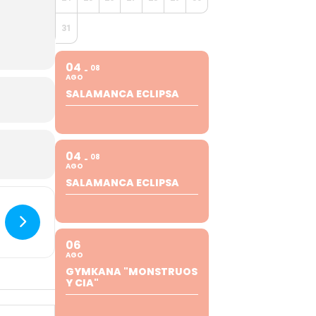
31
04
08
AGO
SALAMANCA ECLIPSA
04
08
AGO
SALAMANCA ECLIPSA
06
AGO
GYMKANA "MONSTRUOS
Y CIA"