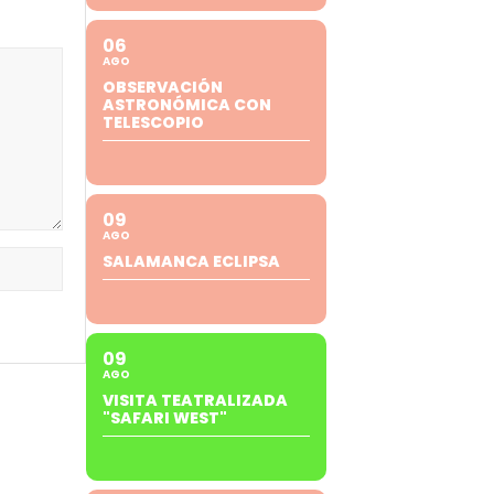
06
AGO
OBSERVACIÓN
ASTRONÓMICA CON
TELESCOPIO
09
AGO
SALAMANCA ECLIPSA
09
AGO
VISITA TEATRALIZADA
"SAFARI WEST"