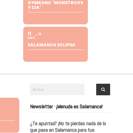
GYMKANA "MONSTRUOS
Y CIA"
11
12
AGO
SALAMANCA ECLIPSA
Newsletter · ¡Menuda es Salamanca!
¿Te apuntas? ¡No te pierdas nada de lo
que pasa en Salamanca para tus