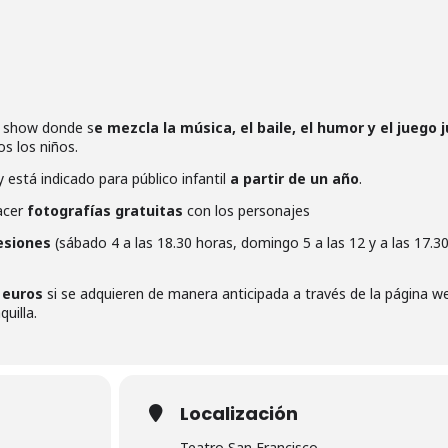
n show donde s
e mezcla la música, el baile, el humor y el juego 
s los niños.
 está indicado para público infantil
a partir de un año
.
hacer
fotografías gratuitas
con los personajes
esiones
(sábado 4 a las 18.30 horas, domingo 5 a las 12 y a las 17.30
 euros
si se adquieren de manera anticipada a través de la página w
uilla.
Localización
Teatro San Francisco