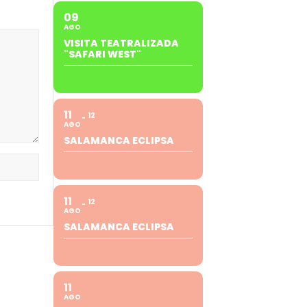
09
AGO
VISITA TEATRALIZADA
"SAFARI WEST"
11
12
AGO
SALAMANCA ECLIPSA
11
12
AGO
SALAMANCA ECLIPSA
11
AGO