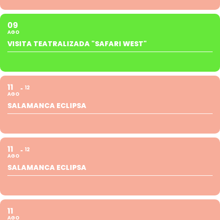
09
AGO
VISITA TEATRALIZADA "SAFARI WEST"
11
12
AGO
SALAMANCA ECLIPSA
11
12
AGO
SALAMANCA ECLIPSA
11
AGO