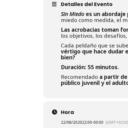
Detalles del Evento
Sin Miedo
es un abordaje 
miedo como medida, el m
Las acrobacias toman fo
los objetivos, los desafíos,
Cada peldaño que se sube
vértigo que hace dudar e
bien?
Duración: 55 minutos.
Recomendado
a partir d
público juvenil y el adult
Hora
22/08/2020
22:00
-
00:00
(GMT+02:00