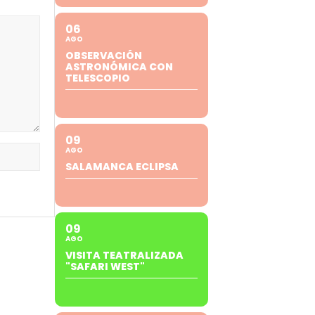
06
AGO
OBSERVACIÓN
ASTRONÓMICA CON
TELESCOPIO
09
AGO
SALAMANCA ECLIPSA
09
AGO
VISITA TEATRALIZADA
"SAFARI WEST"