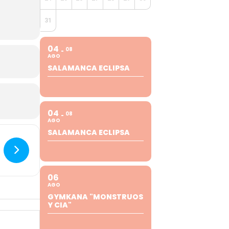
31
04
08
AGO
SALAMANCA ECLIPSA
04
08
AGO
SALAMANCA ECLIPSA
06
AGO
GYMKANA "MONSTRUOS
Y CIA"