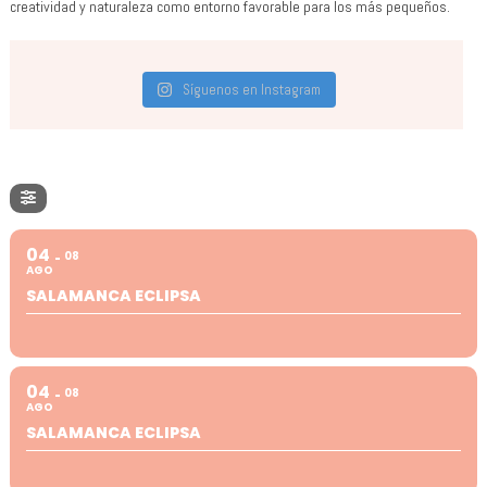
creatividad y naturaleza como entorno favorable para los más pequeños.
Síguenos en Instagram
04
08
AGO
SALAMANCA ECLIPSA
04
08
AGO
SALAMANCA ECLIPSA