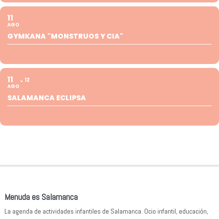
11
AGO
GYMKANA "MONSTRUOS Y CIA"
11
12
AGO
SALAMANCA ECLIPSA
Menuda es Salamanca
La agenda de actividades infantiles de Salamanca. Ocio infantil, educación,