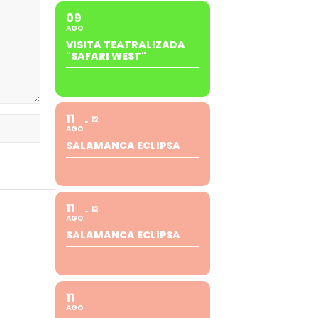
09
AGO
VISITA TEATRALIZADA
"SAFARI WEST"
11
12
AGO
SALAMANCA ECLIPSA
11
12
AGO
SALAMANCA ECLIPSA
11
AGO