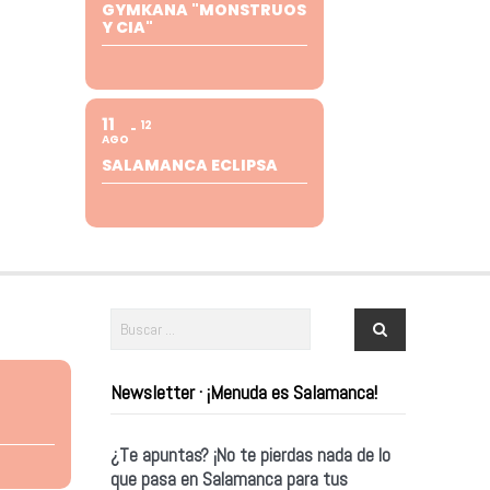
GYMKANA "MONSTRUOS
Y CIA"
11
12
AGO
SALAMANCA ECLIPSA
Newsletter · ¡Menuda es Salamanca!
¿Te apuntas? ¡No te pierdas nada de lo
que pasa en Salamanca para tus