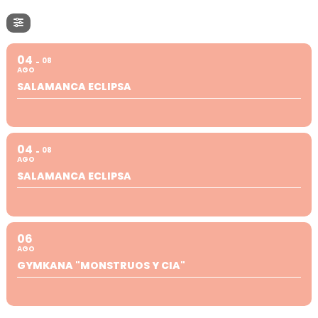
04
08
AGO
SALAMANCA ECLIPSA
04
08
AGO
SALAMANCA ECLIPSA
06
AGO
GYMKANA "MONSTRUOS Y CIA"