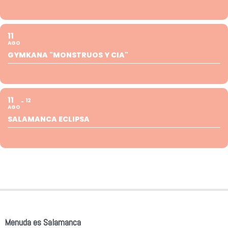
11
AGO
GYMKANA "MONSTRUOS Y CIA"
11
12
AGO
SALAMANCA ECLIPSA
Menuda es Salamanca