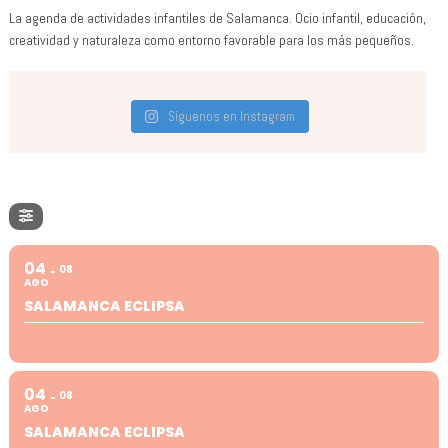
La agenda de actividades infantiles de Salamanca. Ocio infantil, educación,
creatividad y naturaleza como entorno favorable para los más pequeños.
Síguenos en Instagram
04
08
AGO
SALAMANCA ECLIPSA
04
08
AGO
SALAMANCA ECLIPSA