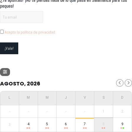
¿Te apuntas? ¡No te pierdas nada de lo que pasa en Salamanca para tus
peques!
Acepto la política de privacidad
AGOSTO, 2026
-
-
-
-
-
1
2
4
5
6
7
8
9
3