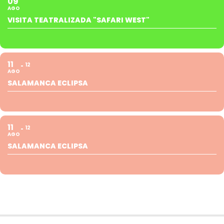
09
AGO
VISITA TEATRALIZADA "SAFARI WEST"
11
12
AGO
SALAMANCA ECLIPSA
11
12
AGO
SALAMANCA ECLIPSA