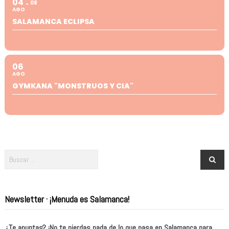
04
08
AGO
SALAMANCA ECLIPSA
06
AGO
GYMKANA "MONSTRUOS Y CIA"
Newsletter · ¡Menuda es Salamanca!
¿Te apuntas? ¡No te pierdas nada de lo que pasa en Salamanca para