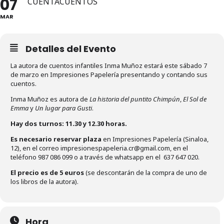
07
CUENTACUENTOS
MAR
Detalles del Evento
La autora de cuentos infantiles Inma Muñoz estará este sábado 7
de marzo en Impresiones Papelería presentando y contando sus
cuentos.
Inma Muñoz es autora de
La historia del puntito Chimpún
,
El Sol de
Emma
y
Un lugar para Gusti
.
Hay dos turnos: 11.30 y 12.30 horas.
Es necesario reservar plaza
en Impresiones Papelería (Sinaloa,
12), en el correo impresionespapeleria.cr@gmail.com, en el
teléfono 987 086 099 o a través de whatsapp en el 637 647 020.
El precio es de 5 euros
(se descontarán de la compra de uno de
los libros de la autora).
Hora