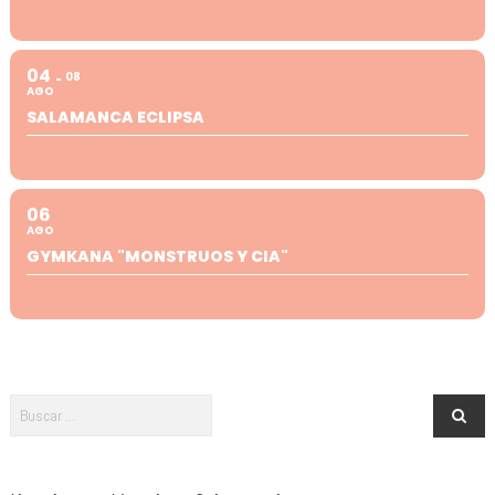
04
08
AGO
SALAMANCA ECLIPSA
06
AGO
GYMKANA "MONSTRUOS Y CIA"