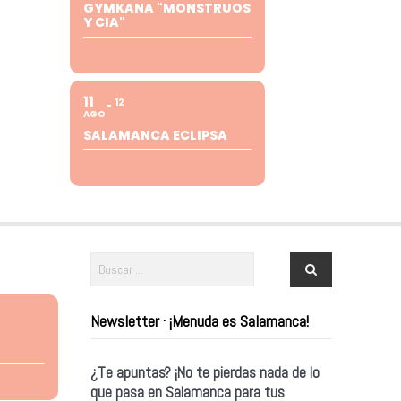
GYMKANA "MONSTRUOS
Y CIA"
11
12
AGO
SALAMANCA ECLIPSA
Newsletter · ¡Menuda es Salamanca!
¿Te apuntas? ¡No te pierdas nada de lo
que pasa en Salamanca para tus