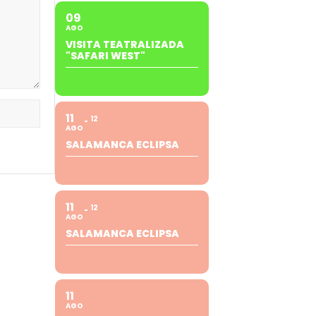
09
AGO
VISITA TEATRALIZADA
"SAFARI WEST"
11
12
AGO
SALAMANCA ECLIPSA
11
12
AGO
SALAMANCA ECLIPSA
11
AGO