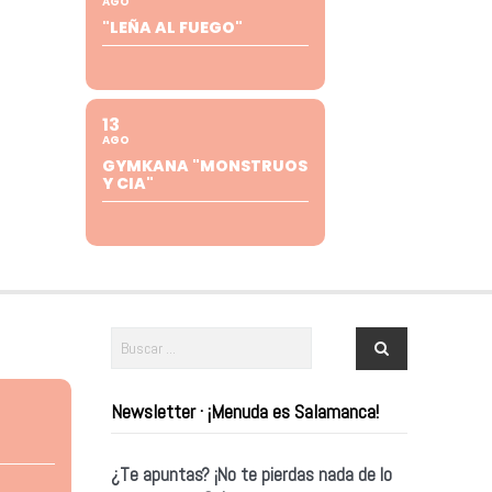
AGO
"LEÑA AL FUEGO"
13
AGO
GYMKANA "MONSTRUOS
Y CIA"
Newsletter · ¡Menuda es Salamanca!
¿Te apuntas? ¡No te pierdas nada de lo