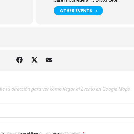
Calle la Corredera, 1, 24003 León
OTHER EVENTS
*
da.
Los campos obligatorios están marcados con