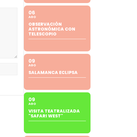
06
AGO
OBSERVACIÓN
ASTRONÓMICA CON
TELESCOPIO
09
AGO
SALAMANCA ECLIPSA
09
AGO
VISITA TEATRALIZADA
"SAFARI WEST"