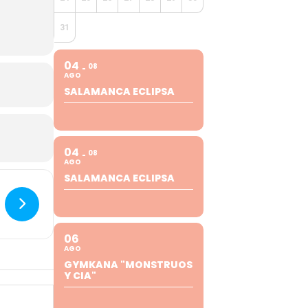
31
04
08
AGO
SALAMANCA ECLIPSA
04
08
AGO
SALAMANCA ECLIPSA
06
AGO
GYMKANA "MONSTRUOS
Y CIA"