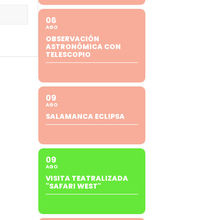
06
AGO
OBSERVACIÓN
ASTRONÓMICA CON
TELESCOPIO
09
AGO
SALAMANCA ECLIPSA
09
AGO
VISITA TEATRALIZADA
"SAFARI WEST"