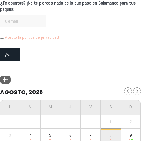
¿Te apuntas? ¡No te pierdas nada de lo que pasa en Salamanca para tus
peques!
Acepto la política de privacidad
AGOSTO, 2026
-
-
-
-
-
1
2
4
5
6
7
8
9
3