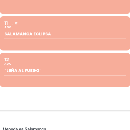
11
12
AGO
SALAMANCA ECLIPSA
12
AGO
"LEÑA AL FUEGO"
Menuda es Salamanca