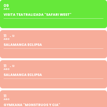
09
AGO
VISITA TEATRALIZADA "SAFARI WEST"
11
12
AGO
SALAMANCA ECLIPSA
11
12
AGO
SALAMANCA ECLIPSA
11
AGO
GYMKANA "MONSTRUOS Y CIA"