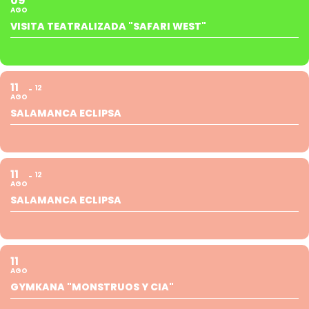
09
AGO
VISITA TEATRALIZADA "SAFARI WEST"
11
12
AGO
SALAMANCA ECLIPSA
11
12
AGO
SALAMANCA ECLIPSA
11
AGO
GYMKANA "MONSTRUOS Y CIA"