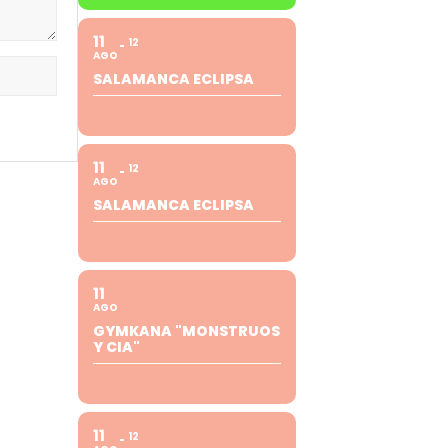
11
12
AGO
SALAMANCA ECLIPSA
11
12
AGO
SALAMANCA ECLIPSA
11
AGO
GYMKANA "MONSTRUOS
Y CIA"
11
12