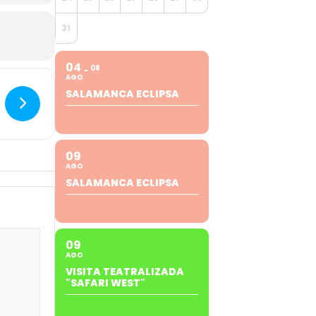
31
04
08
AGO
SALAMANCA ECLIPSA
09
AGO
SALAMANCA ECLIPSA
09
AGO
VISITA TEATRALIZADA
"SAFARI WEST"