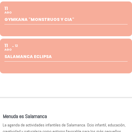
11
AGO
GYMKANA "MONSTRUOS Y CIA"
11
12
AGO
SALAMANCA ECLIPSA
Menuda es Salamanca
La agenda de actividades infantiles de Salamanca. Ocio infantil, educación,
creatividad y naturaleza como entorno favorable para los más pequeños.