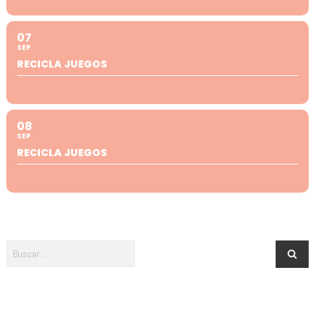
07
SEP
RECICLA JUEGOS
08
SEP
RECICLA JUEGOS
Newsletter · ¡Menuda es Salamanca!