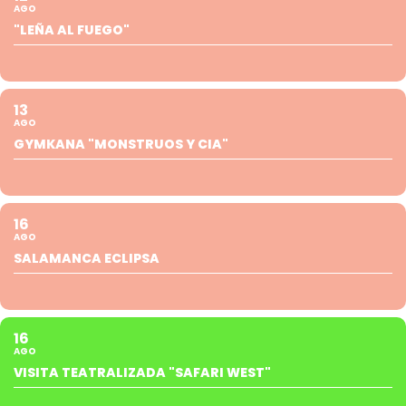
AGO
"LEÑA AL FUEGO"
13
AGO
GYMKANA "MONSTRUOS Y CIA"
16
AGO
SALAMANCA ECLIPSA
16
AGO
VISITA TEATRALIZADA "SAFARI WEST"