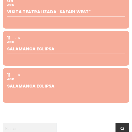
09
AGO
VISITA TEATRALIZADA "SAFARI WEST"
11
12
AGO
SALAMANCA ECLIPSA
11
12
AGO
SALAMANCA ECLIPSA