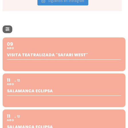
Síguenos en Instagram
09
AGO
VISITA TEATRALIZADA "SAFARI WEST"
11
12
AGO
SALAMANCA ECLIPSA
11
12
AGO
SALAMANCA ECLIPSA