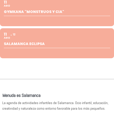
11
AGO
GYMKANA "MONSTRUOS Y CIA"
11
12
AGO
SALAMANCA ECLIPSA
Menuda es Salamanca
La agenda de actividades infantiles de Salamanca. Ocio infantil, educación,
creatividad y naturaleza como entorno favorable para los más pequeños.