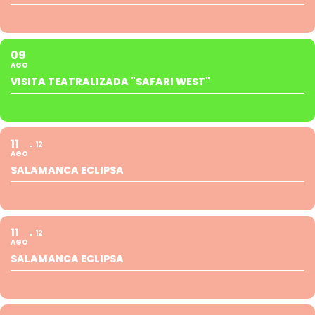
09
AGO
VISITA TEATRALIZADA "SAFARI WEST"
11
12
AGO
SALAMANCA ECLIPSA
11
12
AGO
SALAMANCA ECLIPSA