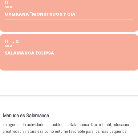
11
AGO
GYMKANA "MONSTRUOS Y CIA"
11
12
AGO
SALAMANCA ECLIPSA
Menuda es Salamanca
La agenda de actividades infantiles de Salamanca. Ocio infantil, educación,
creatividad y naturaleza como entorno favorable para los más pequeños.