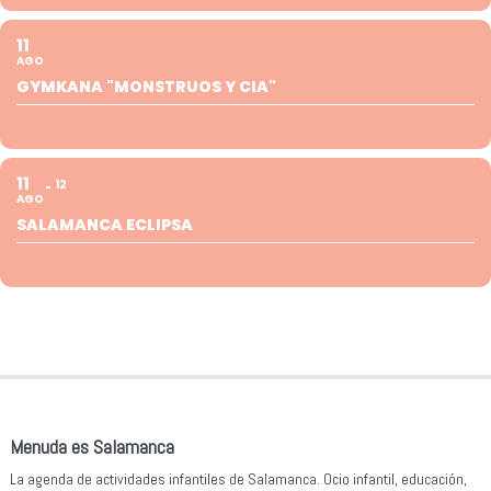
11
AGO
GYMKANA "MONSTRUOS Y CIA"
11
12
AGO
SALAMANCA ECLIPSA
Menuda es Salamanca
La agenda de actividades infantiles de Salamanca. Ocio infantil, educación,