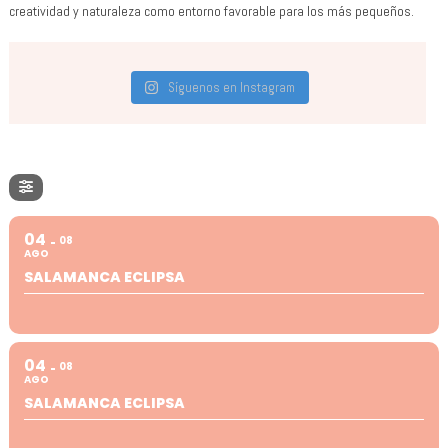
creatividad y naturaleza como entorno favorable para los más pequeños.
Síguenos en Instagram
04
08
AGO
SALAMANCA ECLIPSA
04
08
AGO
SALAMANCA ECLIPSA