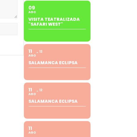
09
AGO
VISITA TEATRALIZADA
"SAFARI WEST"
11
12
AGO
SALAMANCA ECLIPSA
11
12
AGO
SALAMANCA ECLIPSA
11
AGO