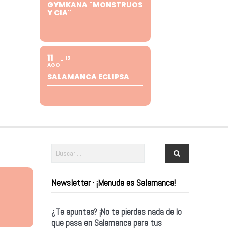
GYMKANA "MONSTRUOS
Y CIA"
11
12
AGO
SALAMANCA ECLIPSA
Newsletter · ¡Menuda es Salamanca!
¿Te apuntas? ¡No te pierdas nada de lo
que pasa en Salamanca para tus