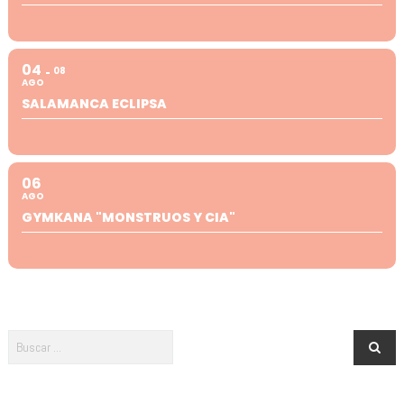
04
08
AGO
SALAMANCA ECLIPSA
06
AGO
GYMKANA "MONSTRUOS Y CIA"