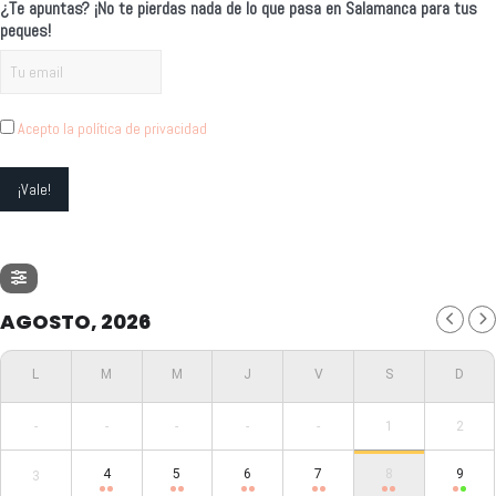
¿Te apuntas? ¡No te pierdas nada de lo que pasa en Salamanca para tus
peques!
Acepto la política de privacidad
AGOSTO, 2026
-
-
-
-
-
1
2
4
5
6
7
8
9
3