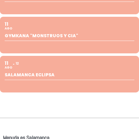
11
AGO
GYMKANA "MONSTRUOS Y CIA"
11
12
AGO
SALAMANCA ECLIPSA
Menuda es Salamanca