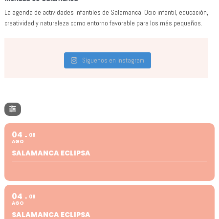
La agenda de actividades infantiles de Salamanca. Ocio infantil, educación,
creatividad y naturaleza como entorno favorable para los más pequeños.
Síguenos en Instagram
04
08
AGO
SALAMANCA ECLIPSA
04
08
AGO
SALAMANCA ECLIPSA