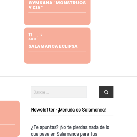
GYMKANA "MONSTRUOS
Y CIA"
11
12
AGO
SALAMANCA ECLIPSA
Newsletter · ¡Menuda es Salamanca!
¿Te apuntas? ¡No te pierdas nada de lo
que pasa en Salamanca para tus