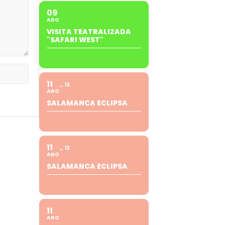
09
AGO
VISITA TEATRALIZADA
"SAFARI WEST"
11
12
AGO
SALAMANCA ECLIPSA
11
12
AGO
SALAMANCA ECLIPSA
11
AGO