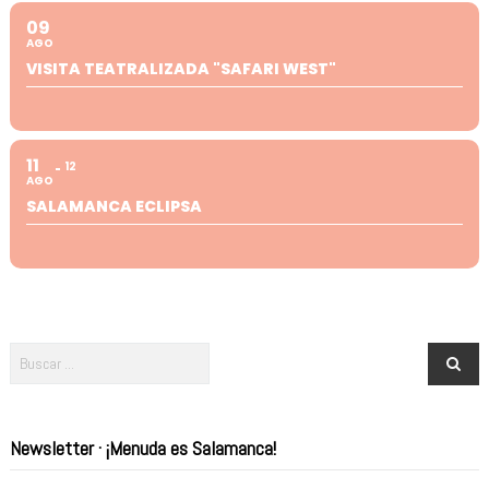
09
AGO
VISITA TEATRALIZADA "SAFARI WEST"
11
12
AGO
SALAMANCA ECLIPSA
Newsletter · ¡Menuda es Salamanca!