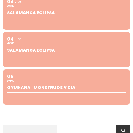
04
08
AGO
SALAMANCA ECLIPSA
04
08
AGO
SALAMANCA ECLIPSA
06
AGO
GYMKANA "MONSTRUOS Y CIA"